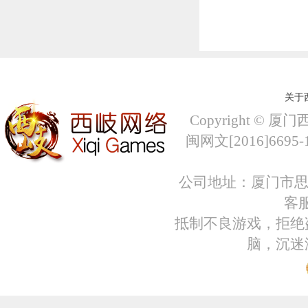
关于
Copyright ©
厦门
闽网文[2016]6695-
公司地址：厦门市思明
客
抵制不良游戏，拒绝
脑，沉迷