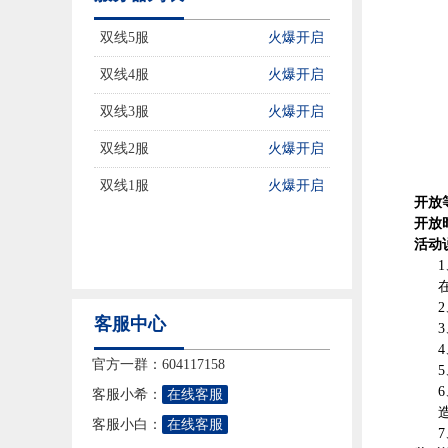
双线5服
火爆开启
双线4服
火爆开启
双线3服
火爆开启
双线2服
火爆开启
双线1服
火爆开启
开放
开放
活动
客服中心
官方一群：604117158
客服小希：
在线客服
客服小白：
在线客服