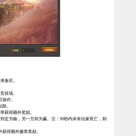
到准备区。
入竞技场。
可操作。
扣除。
概率获得额外奖励。
判定为输，另一方则为赢。注：90秒内未有玩家死亡，则
外获得额外徽章奖励。