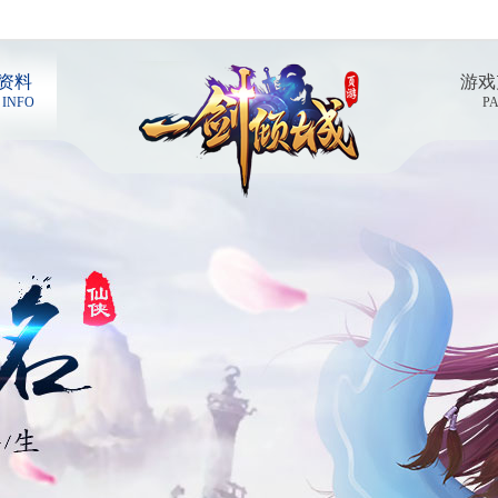
资料
游戏
 INFO
P