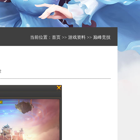
当前位置：
首页
>>
游戏资料
>> 巅峰竞技
2