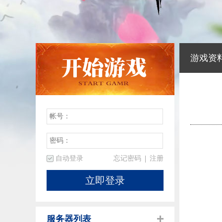
游戏资
自动登录
忘记密码
注册
立即登录
服务器列表