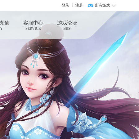
登录
丨
注册
所有游戏
充值
客服中心
游戏论坛
AY
SERVICE
BBS