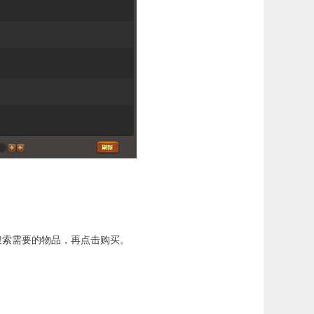
搜索需要的物品，再点击购买。
。