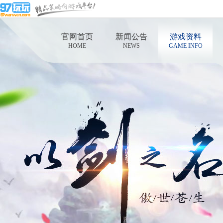
官网首页
新闻公告
游戏资料
HOME
NEWS
GAME INFO