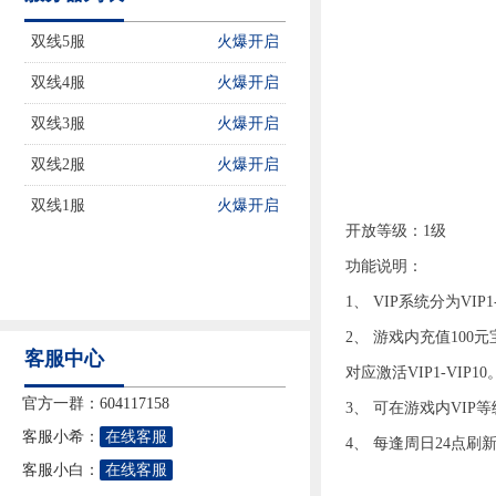
双线5服
火爆开启
双线4服
火爆开启
双线3服
火爆开启
双线2服
火爆开启
双线1服
火爆开启
开放等级：1级
功能说明：
1、 VIP系统分为VIP1
2、 游戏内充值100元宝
客服中心
对应激活VIP1-VIP10
官方一群：604117158
3、 可在游戏内VI
客服小希：
在线客服
4、 每逢周日24点刷
客服小白：
在线客服