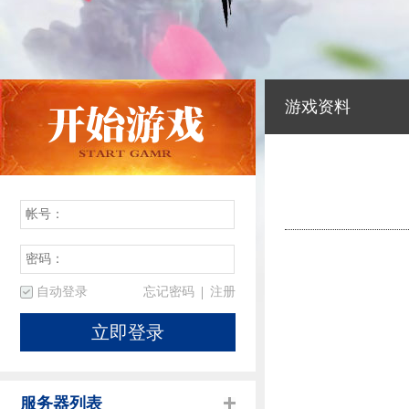
游戏资料
自动登录
忘记密码
注册
立即登录
服务器列表